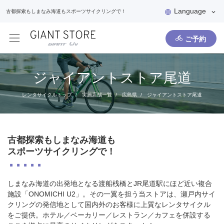
Language
古都探索もしまなみ海道もスポーツサイクリングで！
ご予約
ジャイアントストア尾道
レンタサイクルトップ
実施店舗一覧
広島県
ジャイアントストア尾道
古都探索もしまなみ海道も
スポーツサイクリングで！
しまなみ海道の出発地となる渡船桟橋とJR尾道駅にほど近い複合
施設「ONOMICHI U2」。その一翼を担う当ストアは、瀬戸内サイ
クリングの発信地として国内外のお客様に上質なレンタサイクル
をご提供。ホテル／ベーカリー／レストラン／カフェを併設する