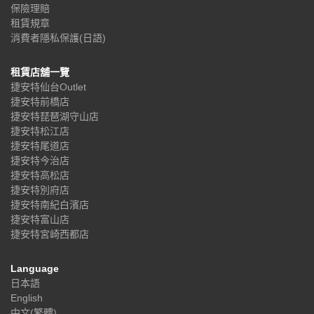
保險理賠
租賃規章
消費者隱私保護(日語)
租賃店舖一覽
捷安特仙台Outlet
捷安特前橋店
捷安特琵琶湖守山店
捷安特松江店
捷安特尾道店
捷安特今治店
捷安特高松店
捷安特別府店
捷安特南紀白濱店
捷安特富山店
捷安特宮崎西都店
Language
日本語
English
中文(繁體)