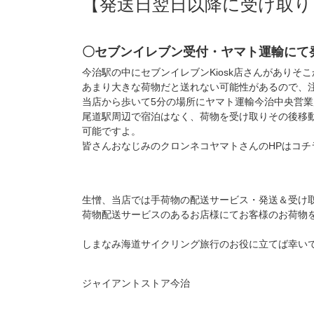
【発送日翌日以降に受け取り
〇セブンイレブン受付・ヤマト運輸にて
今治駅の中にセブンイレブンKiosk店さんがありそ
あまり大きな荷物だと送れない可能性があるので、
当店から歩いて5分の場所にヤマト運輸今治中央営
尾道駅周辺で宿泊はなく、荷物を受け取りその後移
可能ですよ。
皆さんおなじみのクロンネコヤマトさんのHPはコチ
生憎、当店では手荷物の配送サービス・発送＆受け
荷物配送サービスのあるお店様にてお客様のお荷物
しまなみ海道サイクリング旅行のお役に立てば幸い
ジャイアントストア今治