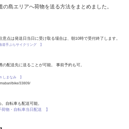
道の島エリアへ荷物を送る方法をまとめました。
注意点は発送日当日に受け取る場合は、朝10時で受付終了します。
み海道手ぶらサイクリング 】
提携の配送先に送ることが可能。 事前予約も可。
R in しまなみ 】
ari/bike/33809/
め。自転車も配送可能。
 手荷物・自転車当日配送 】