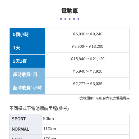
電動車
5個小時
￥6,930～￥9,240
￥9,900～￥13,200
1天
￥15,840～￥21,120
2天1夜
￥5,940～￥7,920
超時收費/ 日
￥2,277～￥3,036
超時收費/ 小時
(含稅價格) ※租金內包含保險費用
不同模式下電池續航里程(參考)
90km
SPORT
110km
NORMAL
150km