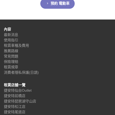
預約 電動車
內容
最新消息
使用指引
租賃車種及費用
推薦路線
常見問題
保險理賠
租賃規章
消費者隱私保護(日語)
租賃店舖一覽
捷安特仙台Outlet
捷安特前橋店
捷安特琵琶湖守山店
捷安特松江店
捷安特尾道店